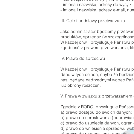
- imiona i nazwiska, adresy do wysyłki
- imiona i nazwiska, adresy e-mail, n
III. Cele i podstawy przetwarzania
Jako administrator będziemy przetwar
produktów, sprzedaż (w szczególności 
W każdej chwili przysługuje Państwu 
zgodność z prawem przetwarzania, kt
IV. Prawo do sprzeciwu
W każdej chwili przysługuje Państwu
dane w tych celach, chyba że będziem
nas, będące nadrzędnymi wobec Państ
lub obrony roszczeń.
V. Prawa w związku z przetwarzaniem
Zgodnie z RODO, przysługuje Państw
a) prawo dostępu do swoich danych;
b) prawo do sprostowania (poprawian
c) prawo do usunięcia danych, ograni
d) prawo do wniesienia sprzeciwu wo
e) prawo do przenoszenia danych;