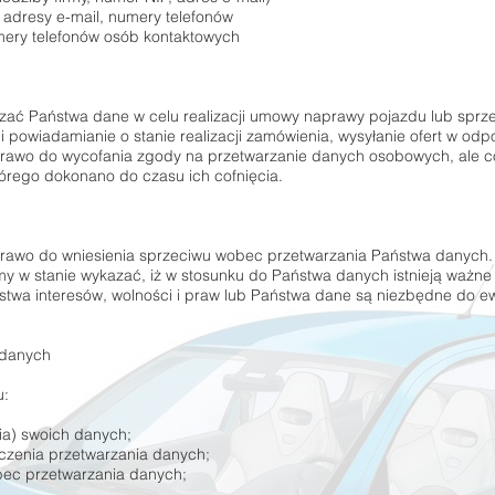
, adresy e-mail, numery telefonów
umery telefonów osób kontaktowych
zać Państwa dane w celu realizacji umowy naprawy pojazdu lub sprze
powiadamianie o stanie realizacji zamówienia, wysyłanie ofert w odp
prawo do wycofania zgody na przetwarzanie danych osobowych, ale c
órego dokonano do czasu ich cofnięcia.
 prawo do wniesienia sprzeciwu wobec przetwarzania Państwa danych
y w stanie wykazać, iż w stosunku do Państwa danych istnieją ważn
wa interesów, wolności i praw lub Państwa dane są niezbędne do ew
 danych
u:
ia) swoich danych;
czenia przetwarzania danych;
bec przetwarzania danych;