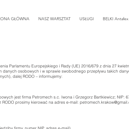
RONA GŁÓWNA
NASZ WARSZTAT
USŁUGI
BELKI Antałex
zenia Parlamentu Europejskiego i Rady (UE) 2016/679 z dnia 27 kwietn
em danych osobowych i w sprawie swobodnego przepływu takich dany
nych), dalej RODO – informujemy:
wych jest firma Petromech s.c. Iwona i Grzegorz Bartkiewicz; NIP: 
z RODO prosimy kierować na adres e-mail:
petromech.krakow@gmail
iedziby firmy, numer NIP, adres e-mail)