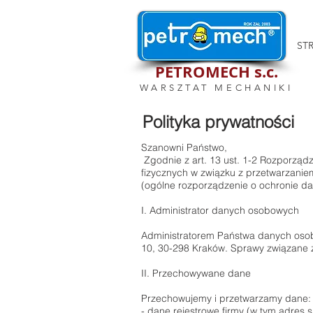
ST
PETROMECH s.c.
WARSZTAT MECHANIKI
Polityka prywatności
Szanowni Państwo,
Zgodnie z art. 13 ust. 1-2 Rozporząd
fizycznych w związku z przetwarzani
(ogólne rozporządzenie o ochronie da
I. Administrator danych osobowych
Administratorem Państwa danych osobo
10, 30-298 Kraków. Sprawy związane 
II. Przechowywane dane
Przechowujemy i przetwarzamy dane:
- dane rejestrowe firmy (w tym adres s