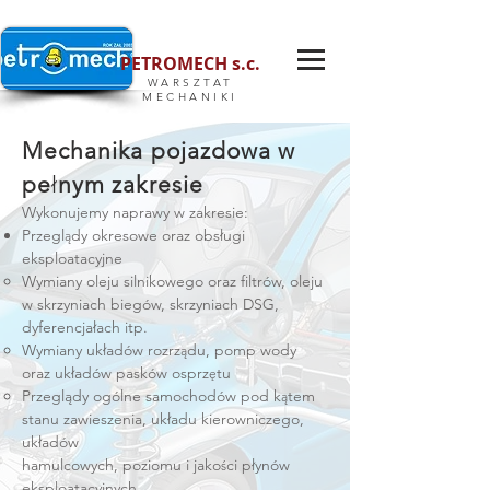
PETROMECH s.c.
WARSZTAT
MECHANIKI
Mechanika pojazdowa w
pe
ł
nym zakresie
Wykonujemy naprawy w zakresie:
Przegl
dy okresowe oraz obsługi
ą
eksploatacyjne
Wymiany oleju silnikowego oraz filtrów, oleju
w skrzyniach biegów, skrzyniach DSG,
dyferencjałach itp.
Wymiany układów rozrz
du, pomp wody
ą
oraz układów pasków osprz
tu
ę
Przeglądy ogólne samochodów pod k
tem
ą
stanu zawieszenia, układu kierowniczego,
układów
hamulcowych, poziomu i jako
ci płynów
ś
eksploatacyjnych