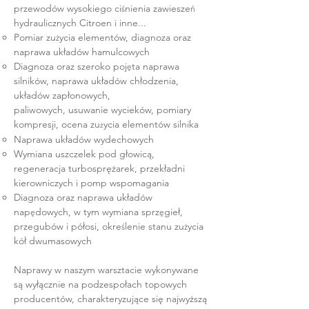
przewodów wysokiego ci
nienia zawiesze
ś
ń
hydraulicznych Citroen i inne...
Pomiar zu
ycia elementów, diagnoza oraz
ż
naprawa układów hamulcowych
Diagnoza oraz szeroko poj
ta naprawa
ę
silników, naprawa układów chłodzenia,
układów zapłonowych,
paliwowych, usuwanie wycieków, pomiary
kompresji, ocena zu
ycia elementów silnika
ż
Naprawa układów wydechowych
Wymiana uszczelek pod głowicą,
regeneracja turbosprężarek, przekładni
kierowniczych i pomp wspomagania
Diagnoza oraz naprawa układów
nap
dowych, w tym wymiana sprz
gieł,
ę
ę
przegubów i półosi, okre
lenie stanu zu
ycia
ś
ż
kół dwumasowych
Naprawy w naszym warsztacie wykonywane
są wyłącznie na podzespołach topowych
producentów, charakteryzujące się najwyższą