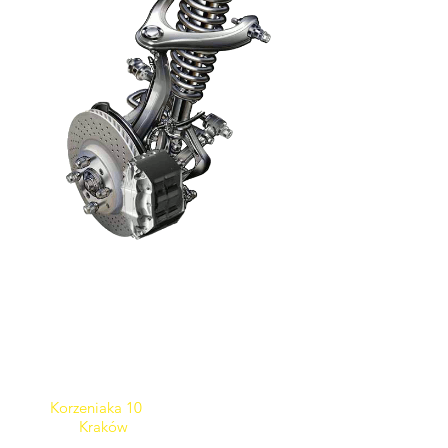
Adres
Mechanika pojazdowa:
Belki ANTAŁEX
Kontakt
ul.
Korzeniaka 10
30-298
Kraków
godziny otwarcia: