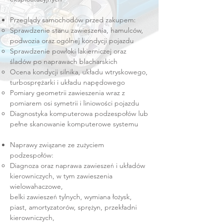
Przeglądy samochodów przed zakupem:
Sprawdzenie stanu zawieszenia, hamulców,
podwozia oraz ogólnej kondycji pojazdu
Sprawdzenie powłoki lakierniczej oraz
śladów po naprawach blacharskich
Ocena kondycji silnika, układu wtryskowego,
turbosprężarki i układu napędowego
Pomiary geometrii zawieszenia wraz z
pomiarem osi symetrii i liniowości pojazdu
Diagnostyka komputerowa podzespołów lub
pełne skanowanie komputerowe systemu
Naprawy zwi
zane ze zu
yciem
ą
ż
podzespołów:
Diagnoza oraz naprawa zawiesze
i układów
ń
kierowniczych, w tym zawieszenia
wielowahaczowe,
belki zawiesze
tylnych, wymiana ło
ysk,
ń
ż
piast, amortyzatorów, spr
yn, przekładni
ęż
kierowniczych,