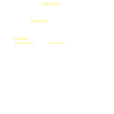
poniedziałek-piątek
8.00-18
.00
jesteśmy przedstawicielem na południe
Polski firmy
ANTAŁEX
regeneruj
ą
cej
belki zawieszenia do samochodów
francuskich
naprawy
samochodów, układów
klimatyzacji
, serwis
ogumienia
,
geometria
komputerowa,
diagnostyka
komputerowa
telefon:
882 188 975
,
509 10 12 11
e-mail:
petromech.krakow@gmail.com
PONAD 20 lat DOŚWIADCZENIA
do tego pasja, profesjonalizm,